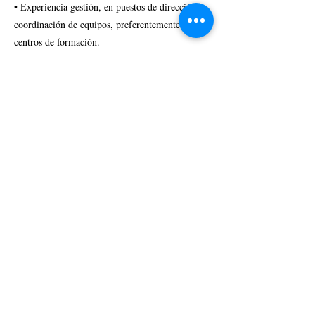
• Experiencia gestión, en puestos de dirección o
coordinación de equipos, preferentemente en
centros de formación.
🧠 Skills:
• Liderazgo y organización: Capacidad para
motivar, guiar y coordinar equipos, optimizando
recursos y asegurando el cumplimiento de
objetivos.
• Comunicación y atención al cliente:
Habilidades excepcionales en comunicación
verbal y escrita, con un enfoque en la atención y
satisfacción del alumnado.
• Habilidades comerciales y ventas: Experiencia
en estrategias de marketing y captación de
alumnos, incluyendo ventas directas y
asesoramiento personalizado.
• Resolución de problemas y toma de decisiones: