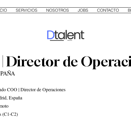
ICIO
SERVICIOS
NOSOTROS
JOBS
CONTACTO
B
 Director de Operac
SPAÑA
ndo COO | Director de Operaciones
drid, España
moto
es (C1-C2)