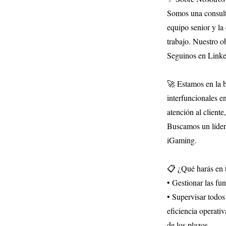
Somos una consult
equipo senior y la
trabajo. Nuestro ob
Seguinos en Linked
🚀 Estamos en la 
interfuncionales e
atención al cliente,
Buscamos un líder 
iGaming.
📋 ¿Qué harás en t
• Gestionar las fu
• Supervisar todos 
eficiencia operati
de los plazos.