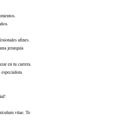
amientos.
años.
esionales afines.
una jerarquía
zar en tu carrera.
 especialista
ial!
rrículum vitae. Te