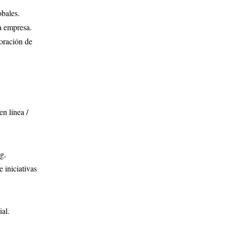
obales.
la empresa.
boración de
n línea /
g.
 iniciativas
al.