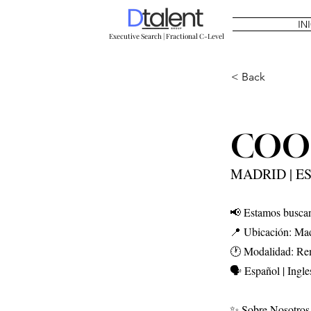
IN
Executive Search | Fractional C-Level
< Back
COO |
MADRID | E
📢 Estamos busca
📍 Ubicación: Ma
🕐 Modalidad: Re
🗣 Español | Ingl
✨ Sobre Nosotros