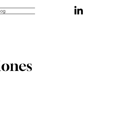
log
iones