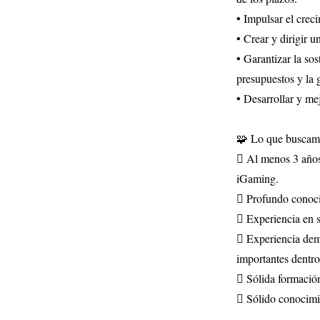
• Impulsar el crec
• Crear y dirigir u
• Garantizar la so
presupuestos y la g
• Desarrollar y me
🧩 Lo que buscamo
 Al menos 3 años 
iGaming.
 Profundo conocim
 Experiencia en s
 Experiencia demo
importantes dentr
 Sólida formación
 Sólido conocimie