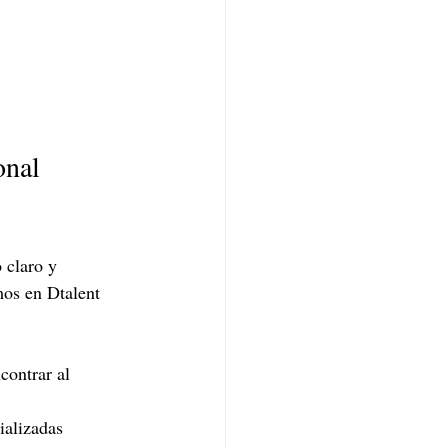
onal 
 claro y 
os en Dtalent 
contrar al 
ializadas 