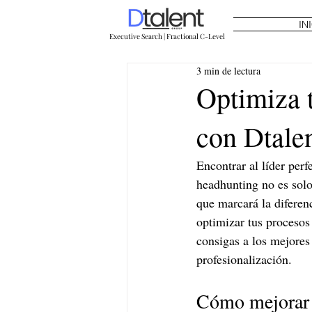
IN
Executive Search | Fractional C-Level
3 min de lectura
Optimiza t
con Dtale
Encontrar al líder per
headhunting no es solo 
que marcará la diferen
optimizar tus procesos
consigas a los mejores
profesionalización.
Cómo mejorar t