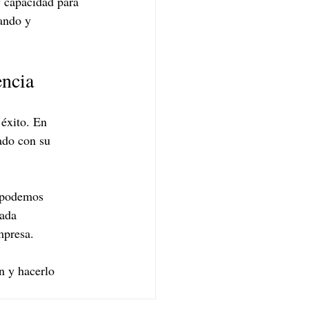
y capacidad para 
ando y 
encia
éxito. En 
ado con su 
, podemos 
ada 
mpresa.
n y hacerlo 